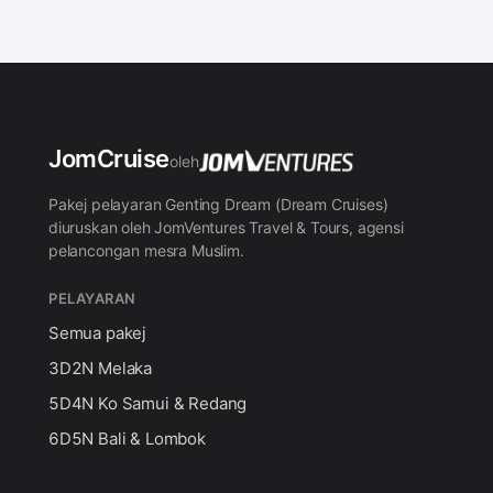
Jom
Cruise
oleh
Pakej pelayaran Genting Dream (Dream Cruises)
diuruskan oleh JomVentures Travel & Tours, agensi
pelancongan mesra Muslim.
PELAYARAN
Semua pakej
3D2N Melaka
5D4N Ko Samui & Redang
6D5N Bali & Lombok