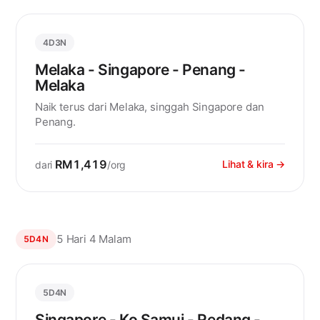
4D3N
Melaka - Singapore - Penang -
Melaka
Naik terus dari Melaka, singgah Singapore dan
Penang.
RM1,419
Lihat & kira →
dari
/org
5 Hari 4 Malam
5D4N
5D4N
Singapore - Ko Samui - Redang -